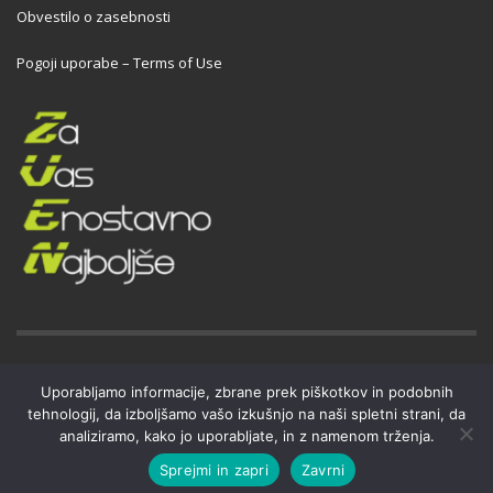
Obvestilo o zasebnosti
Pogoji uporabe – Terms of Use
GET SOCIAL
Uporabljamo informacije, zbrane prek piškotkov in podobnih
tehnologij, da izboljšamo vašo izkušnjo na naši spletni strani, da
analiziramo, kako jo uporabljate, in z namenom trženja.
2026 © ZVEN MA, trgovina in storitve, d.o.o.. | Vse pravice pridržane
Sprejmi in zapri
Zavrni