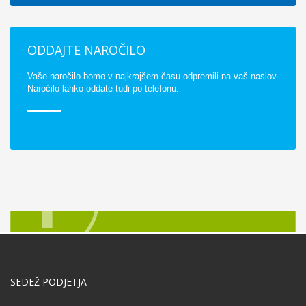
ODDAJTE NAROČILO
Vaše naročilo bomo v najkrajšem času odpremili na vaš naslov.
Naročilo lahko oddate tudi po telefonu.
SEDEŽ PODJETJA